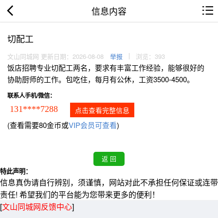
信息内容
切配工
文山同城网 更新日期：2026-08-08
举报
浏览：393
饭店招聘专业切配工两名，要求有丰富工作经验，能够很好的
协助厨师的工作。包吃住，每月有公休，工资3500-4500。
联系人手机/微信：
131****7288
点击查看完整信息
(查看需要80金币或
VIP会员可查看
)
特此声明：
信息真伪请自行辨别，须谨慎，网站对此不承担任何保证或连带
责任! 希望我们的平台能为您带来更多的便利！
[
文山同城网反馈中心
]