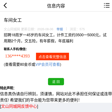
信息内容
车间女工
文山同城网 更新日期：2026-08-06
举报
浏览：575
招聘18周岁一45岁的车间女工，计件工资约3500一5000元，试
用期2个月，交五险，有年薪假，年底福利
联系人手机/微信：
136****4393
点击查看完整信息
(查看需要80金币或
VIP会员可查看
)
特此声明：
信息真伪请自行辨别，须谨慎，网站对此不承担任何保证或连带
责任! 希望我们的平台能为您带来更多的便利！
[
文山同城网反馈中心
]