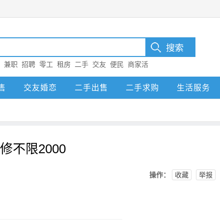
：
兼职
招聘
零工
租房
二手
交友
便民
商家活
售
交友婚恋
二手出售
二手求购
生活服务
不限2000
操作：
收藏
举报