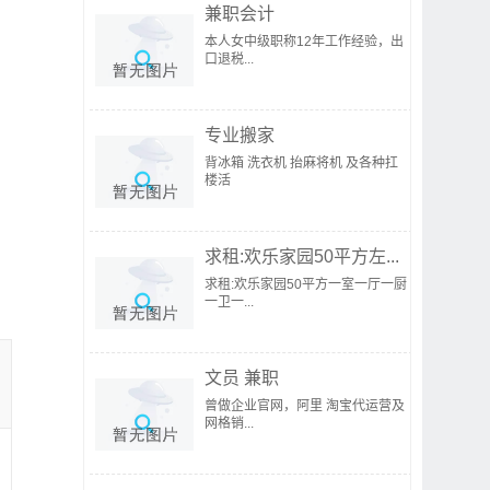
兼职会计
本人女中级职称12年工作经验，出
口退税...
专业搬家
背冰箱 洗衣机 抬麻将机 及各种扛
楼活
求租:欢乐家园50平方左...
求租:欢乐家园50平方一室一厅一厨
一卫一...
文员 兼职
曾做企业官网，阿里 淘宝代运营及
网格销...