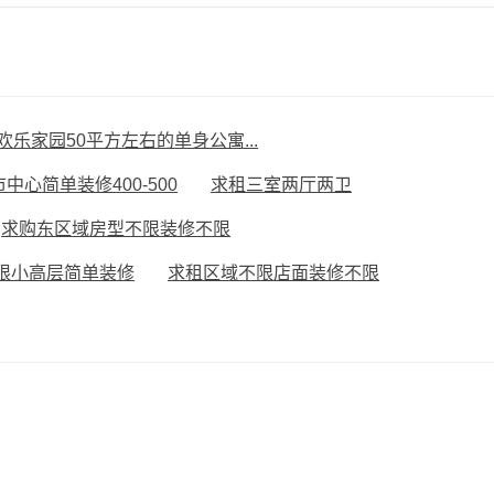
欢乐家园50平方左右的单身公寓...
中心简单装修400-500
求租三室两厅两卫
求购东区域房型不限装修不限
限小高层简单装修
求租区域不限店面装修不限