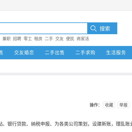
：
兼职
招聘
零工
租房
二手
交友
便民
商家活
售
交友婚恋
二手出售
二手求购
生活服务
操作：
收藏
举报
补贴、银行贷款、纳税申报、为各类公司策划，设建新账，理乱账