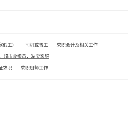
寒假工）
司机或普工
求职会计及相关工作
，超市收银员，淘宝客服
证求职
求职厨师工作