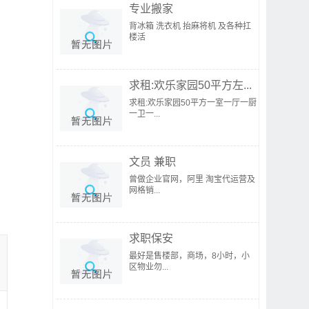
专业搬家
背冰箱 洗衣机 抬麻将机 及各种扛
楼活
求租:欢乐家园50平方左...
求租:欢乐家园50平方一室一厅一厨
一卫一...
文员 兼职
曾做企业官网，阿里 淘宝代运营及
网格销...
求职保安
最好是售楼部，商场，8小时，小
区物业勿...