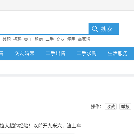
：
兼职
招聘
零工
租房
二手
交友
便民
商家活
售
交友婚恋
二手出售
二手求购
生活服务
操作：
收藏
举报
和拉大超的经验！以前开九米六，渣土车