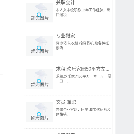
兼职会计
本人女中级职称12年工作经验，出
口退税...
专业搬家
背冰箱 洗衣机 抬麻将机 及各种扛
楼活
求租:欢乐家园50平方左...
求租:欢乐家园50平方一室一厅一厨
一卫一...
文员 兼职
曾做企业官网，阿里 淘宝代运营及
网格销...