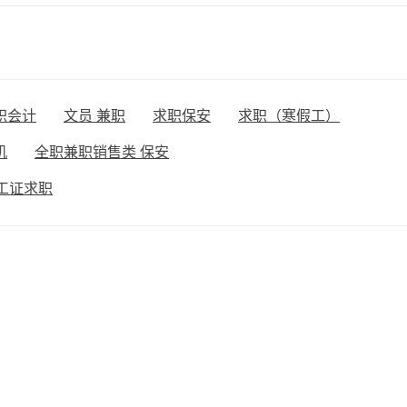
职会计
文员 兼职
求职保安
求职（寒假工）
机
全职兼职销售类 保安
工证求职