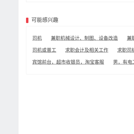
可能感兴趣
司机
兼职机械设计、制图、设备改造
兼
司机或普工
求职会计及相关工作
求职司
宾馆前台，超市收银员，淘宝客服
男，有电