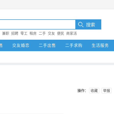
：
兼职
招聘
零工
租房
二手
交友
便民
商家活
售
交友婚恋
二手出售
二手求购
生活服务
操作：
收藏
举报