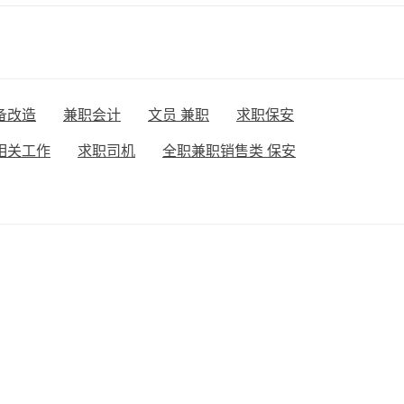
备改造
兼职会计
文员 兼职
求职保安
相关工作
求职司机
全职兼职销售类 保安