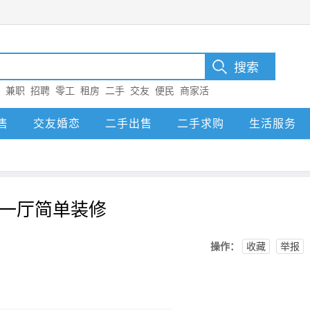
：
兼职
招聘
零工
租房
二手
交友
便民
商家活
售
交友婚恋
二手出售
二手求购
生活服务
一厅简单装修
操作：
收藏
举报