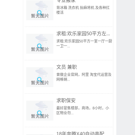
专业搬家
背冰箱 洗衣机 抬麻将机 及各种扛
楼活
求租:欢乐家园50平方左...
求租:欢乐家园50平方一室一厅一厨
一卫一...
文员 兼职
曾做企业官网，阿里 淘宝代运营及
网格销...
求职保安
最好是售楼部，商场，8小时，小
区物业勿...
18年奔腾X40自动高配