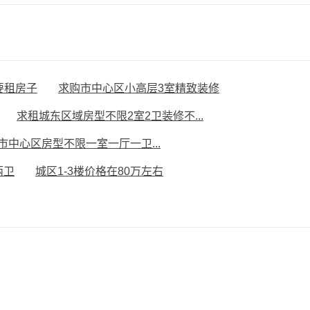
要租房子
求购市中心区小高层3室精致装修
求租城东区域房型不限2室2卫装修不...
市中心区房型不限一室一厅一卫...
两卫
城区1-3楼价格在80万左右